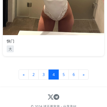
快门
大
«
2
3
4
5
6
»
© 2024 请不要害羞 - 分享美好