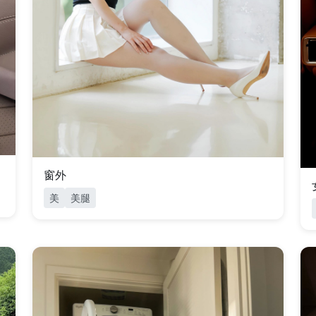
窗外
美
美腿