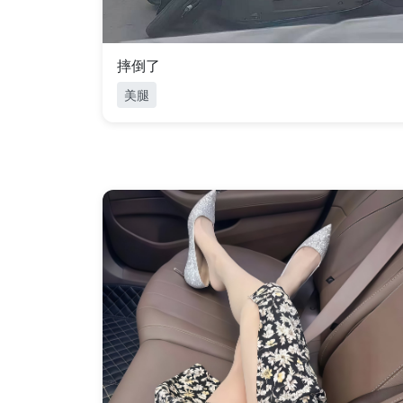
摔倒了
美腿