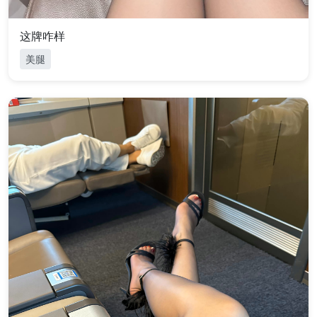
这牌咋样
美腿