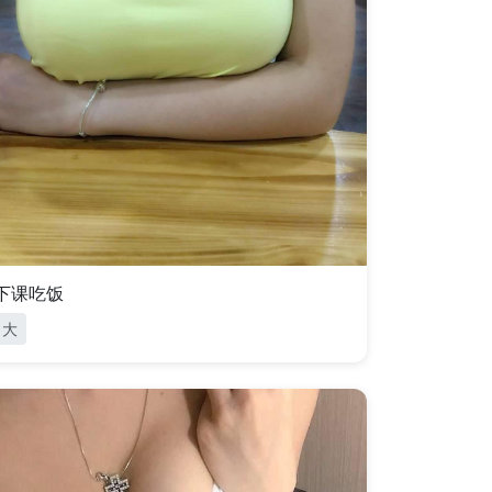
下课吃饭
大