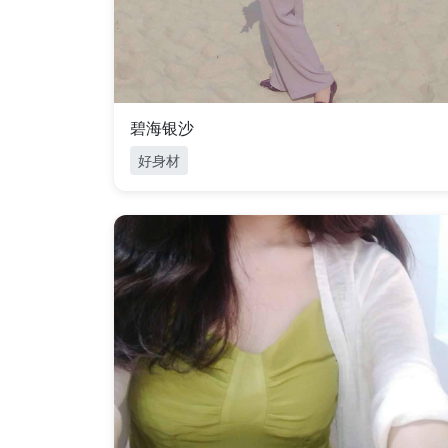
碧海银沙
好身材