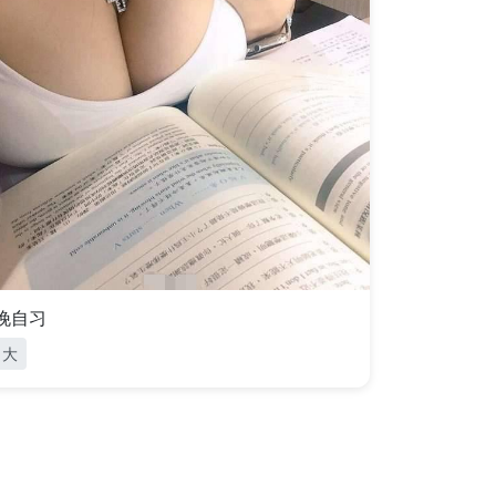
晚自习
大