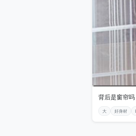
背后是窗帘吗
大
好身材